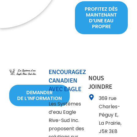
PROFITEZ DÈS
MAINTENANT
D’UNE EAU
PROPRE
ENCOURAGEZ
NOUS
CANADIEN
JOINDRE
AVEC EAGLE
DEMANDER
DE L’INFORMATION
369 rue
Les Systèmes
Charles-
d’eau Eagle
Péguy E,
Rive-Sud Inc.
La Prairie,
proposent des
J5R 3E8
solutions sur