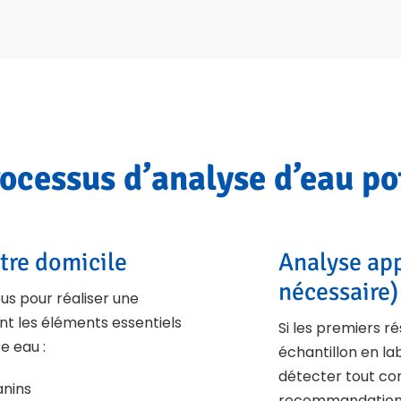
rocessus d’analyse d’eau po
tre domicile
Analyse app
nécessaire)
us pour réaliser une
t les éléments essentiels
Si les premiers r
e eau :
échantillon en lab
détecter tout con
anins
recommandations