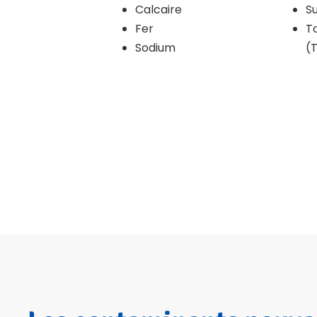
Calcaire
S
Fer
To
Sodium
(