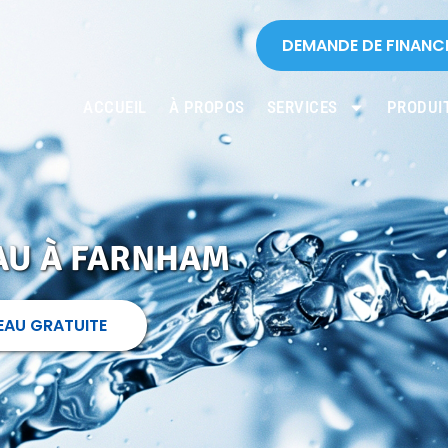
DEMANDE DE FINANC
ACCUEIL
À PROPOS
SERVICES
PRODUI
AU À FARNHAM
EAU GRATUITE